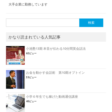
大手企業に勤務しています
検
索:
かなり読まれている人気記事
小池塾13期 本音が伝わる10分間英会話法
62ビュー
お金を動かす会話術 第10期オプトイン
53ビュー
小学６年生でも稼げた動画通信講座
40ビュー