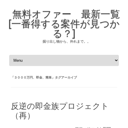
無料オファー 最新一覧
[一番得する案件が見つか
る？]
掘り出し物から、外れまで。。
コンテンツへスキップ
「
３０００万円、即金、簡単
」タグアーカイブ
反逆の即金族プロジェクト
（再）